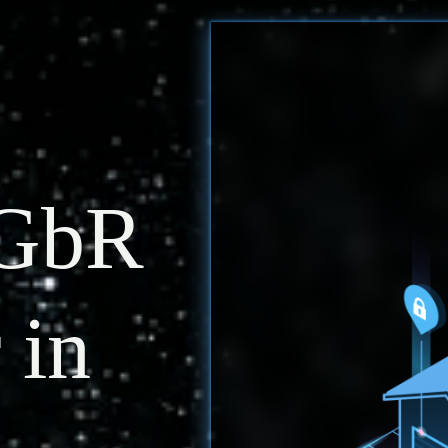
 GbR
 in